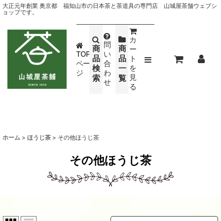
大正元年創業 奥京都 福知山市の日本茶と茶道具の専門店 山城屋茶舗ウェブシ
ョップです。
カ
問
商
商
ー
TOP
い
品
品
ト
ペー
合
検
一
を
ジ
わ
見
索
覧
せ
る
ホーム
>
ほうじ茶
>
その他ほうじ茶
その他ほうじ茶