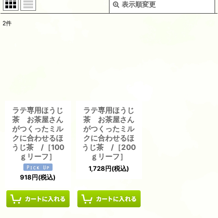
表示順変更
閉じる
2
件
表示数
:
並び順
:
絞り込む
ラテ専用ほうじ
ラテ専用ほうじ
茶 お茶屋さん
茶 お茶屋さん
がつくったミル
がつくったミル
クに合わせるほ
クに合わせるほ
うじ茶 /［100
うじ茶 /［200
ｇリーフ］
ｇリーフ］
1,728
円
(税込)
918
円
(税込)