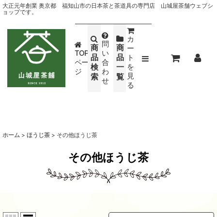
大正元年創業 奥京都 福知山市の日本茶と茶道具の専門店 山城屋茶舗ウェブシ
ョップです。
カ
問
商
商
ー
TOP
い
品
品
ト
ペー
合
検
一
を
ジ
わ
見
索
覧
せ
る
ホーム
>
ほうじ茶
>
その他ほうじ茶
その他ほうじ茶