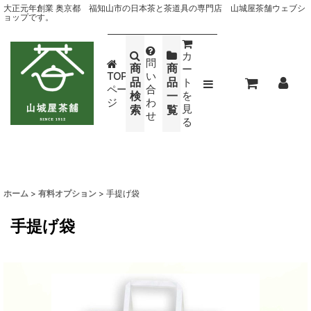
大正元年創業 奥京都 福知山市の日本茶と茶道具の専門店 山城屋茶舗ウェブシ
ョップです。
カ
問
商
商
ー
TOP
い
品
品
ト
ペー
合
検
一
を
ジ
わ
見
索
覧
せ
る
ホーム
>
有料オプション
>
手提げ袋
手提げ袋