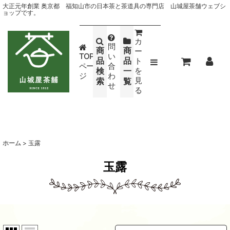
大正元年創業 奥京都 福知山市の日本茶と茶道具の専門店 山城屋茶舗ウェブシ
ョップです。
カ
問
商
商
ー
TOP
い
品
品
ト
ペー
合
検
一
を
ジ
わ
見
索
覧
せ
る
ホーム
>
玉露
玉露