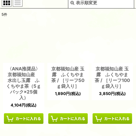
表示順変更
閉じる
5
件
表示数
:
並び順
:
絞り込む
〈ANA推奨品〉
京都福知山産 玉
京都福知山産 玉
京都福知山産
露 ふくちやま
露 ふくちやま
水出し玉露 ふ
茶 / ［リーフ50
茶 / ［リーフ100
くちやま茶（5ｇ
ｇ袋入り］
ｇ袋入り］
パック×25個
1,890
円
(税込)
3,850
円
(税込)
入）
4,104
円
(税込)