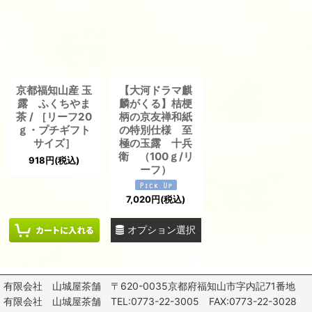
京都福知山産 玉
【大河ドラマ麒
露 ふくちやま
麟がくる】桔梗
茶 / ［リーフ20
柄の京友禅和紙
ｇ・プチギフト
の特別仕様 至
サイズ］
極の玉露 十兵
衛 （100ｇ/リ
918
円
(税込)
ーフ）
7,020
円
(税込)
オプション選択
有限会社 山城屋茶舗 〒620-0035京都府福知山市字内記71番地
有限会社 山城屋茶舗 TEL:0773-22-3005 FAX:0773-22-3028