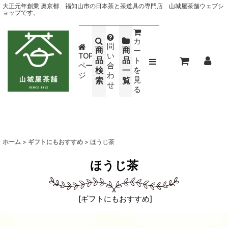
大正元年創業 奥京都 福知山市の日本茶と茶道具の専門店 山城屋茶舗ウェブシ
ョップです。
カ
問
商
商
ー
TOP
い
品
品
ト
ペー
合
検
一
を
ジ
わ
見
索
覧
せ
る
ホーム
>
ギフトにもおすすめ
>
ほうじ茶
ほうじ茶
[
ギフトにもおすすめ
]