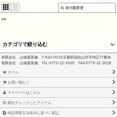
表示順変更
閉じる
0
件
サブカテゴリ
:
表示数
:
カテゴリで絞り込む
並び順
:
有限会社 山城屋茶舗 〒620-0035京都府福知山市字内記71番地
ほうじ茶 (全商品)
有限会社 山城屋茶舗 TEL:0773-22-3005 FAX:0773-22-3028
絞り込む
赤鬼ほうじ茶
ホーム
その他ほうじ茶
お買い物かご
マイページはこちら
最近チェックしたアイテム
特定商取引法表示に基づく表記