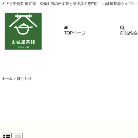
大正元年創業 奥京都 福知山市の日本茶と茶道具の専門店 山城屋茶舗ウェブシ
TOPページ
商品検索
ホーム
>
ほうじ茶