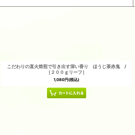
閉じる
こだわりの直火焙煎で引き出す深い香り ほうじ茶赤鬼 /
［２００ｇリーフ］
1,080
円
(税込)