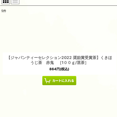
5
件
サブカテゴリ
:
表示数
:
並び順
:
【ジャパンティーセレクション2022 奨励賞受賞茶】くきほ
うじ茶 赤鬼 ［1００ｇ/茎茶］
864
円
(税込)