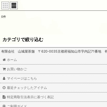
0
件
表示数
:
並び順
:
カテゴリで絞り込む
有限会社 山城屋茶舗 〒620-0035京都府福知山市字内記71番地 有限会社 
ほうじ茶 (全商品)
ホーム
赤鬼ほうじ茶
お買い物かご
その他ほうじ茶
マイページはこちら
最近チェックしたアイテム
特定商取引法表示に基づく表記
ご利用ガイド