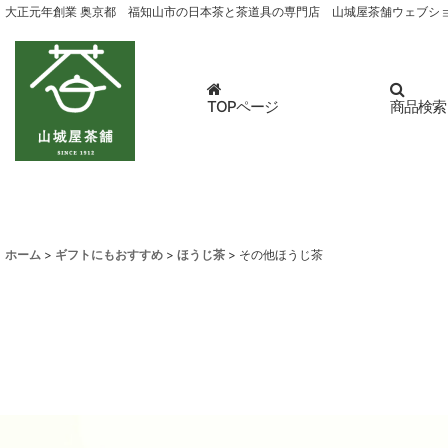
大正元年創業 奥京都 福知山市の日本茶と茶道具の専門店 山城屋茶舗ウェブシ
TOPページ
商品検索
ホーム
>
ギフトにもおすすめ
>
ほうじ茶
>
その他ほうじ茶