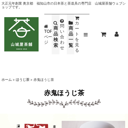
大正元年創業 奥京都 福知山市の日本茶と茶道具の専門店 山城屋茶舗ウェブシ
ョップです。
カ
問
商
商
ー
TOP
い
品
品
ト
ペー
合
検
一
を
ジ
わ
見
索
覧
せ
る
ホーム
>
ほうじ茶
>
赤鬼ほうじ茶
赤鬼ほうじ茶