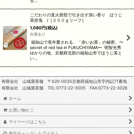
を…
こだわりの直火焙煎で引き出す深い香り ほうじ
茶赤鬼 /［２００ｇリーフ］
1,080
円
(税込)
在庫あり
福知山で長年愛される、「赤いお茶」の秘密。〜
secret of red tea in FUKUCHIYAMA〜 明智光秀
ゆかりの地、京都府北部の福知山市でほうじ茶と
い…
有限会社 山城屋茶舗 〒620-0035京都府福知山市字内記71番地
有限会社 山城屋茶舗 TEL:0773-22-3005 FAX:0773-22-3028
ホーム
お買い物かご
マイページはこちら
最近チェックしたアイテム