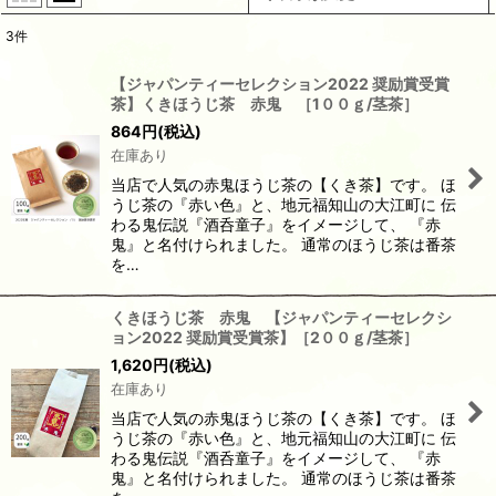
3
件
表示数
:
【ジャパンティーセレクション2022 奨励賞受賞
茶】くきほうじ茶 赤鬼 ［1００ｇ/茎茶］
並び順
:
864
円
(税込)
在庫あり
絞り込む
当店で人気の赤鬼ほうじ茶の【くき茶】です。 ほ
うじ茶の『赤い色』と、地元福知山の大江町に 伝
わる鬼伝説『酒呑童子』をイメージして、 『赤
鬼』と名付けられました。 通常のほうじ茶は番茶
を…
くきほうじ茶 赤鬼 【ジャパンティーセレクシ
ョン2022 奨励賞受賞茶】［2００ｇ/茎茶］
1,620
円
(税込)
在庫あり
当店で人気の赤鬼ほうじ茶の【くき茶】です。 ほ
うじ茶の『赤い色』と、地元福知山の大江町に 伝
わる鬼伝説『酒呑童子』をイメージして、 『赤
鬼』と名付けられました。 通常のほうじ茶は番茶