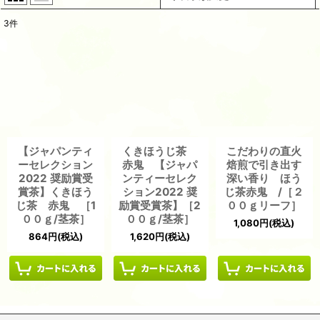
3
件
表示数
:
並び順
:
絞り込む
【ジャパンティ
くきほうじ茶
こだわりの直火
ーセレクション
赤鬼 【ジャパ
焙煎で引き出す
2022 奨励賞受
ンティーセレク
深い香り ほう
賞茶】くきほう
ション2022 奨
じ茶赤鬼 /［２
じ茶 赤鬼 ［1
励賞受賞茶】［2
００ｇリーフ］
００ｇ/茎茶］
００ｇ/茎茶］
1,080
円
(税込)
864
円
(税込)
1,620
円
(税込)