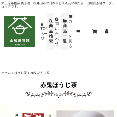
大正元年創業 奥京都 福知山市の日本茶と茶道具の専門店 山城屋茶舗ウェブシ
ョップです。
カ
問
商
商
ー
TOP
い
品
品
ト
ペー
合
検
一
を
ジ
わ
見
索
覧
せ
る
ホーム
>
ほうじ茶
>
赤鬼ほうじ茶
赤鬼ほうじ茶